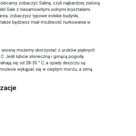
lecamy zobaczyć Salinę, czyli najbardziej zieloną
 del Sale z niesamowitymi solnymi kryształami.
narea, zobaczysz typowe eolskie budynki,
 a także będziesz miał możliwość nurkowania w
a wiosnę możemy skorzystać z uroków pięknych
 C. Jeśli lubicie słoneczną i gorącą pogodę
wahają się od 28-35 ° C, a opady deszczu są
ń możecie wykąpać się w ciepłym morzu, a zimą
izacje