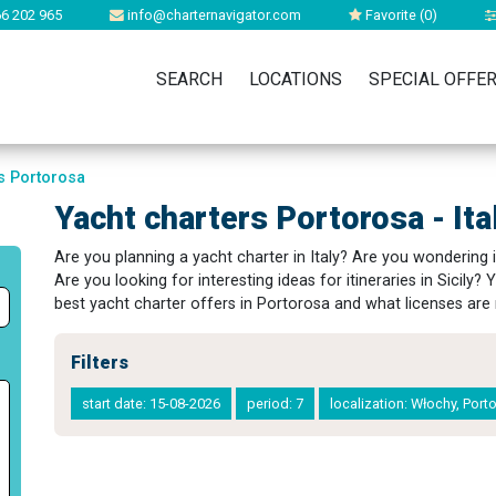
6 202 965
info@charternavigator.com
Favorite (
0
)
SEARCH
LOCATIONS
SPECIAL OFFE
s Portorosa
Yacht charters Portorosa - Ita
Are you planning a yacht charter in Italy? Are you wondering 
Are you looking for interesting ideas for itineraries in Sicily? 
best yacht charter offers in Portorosa and what licenses are re
Filters
start date: 15-08-2026
period: 7
localization: Włochy, Por