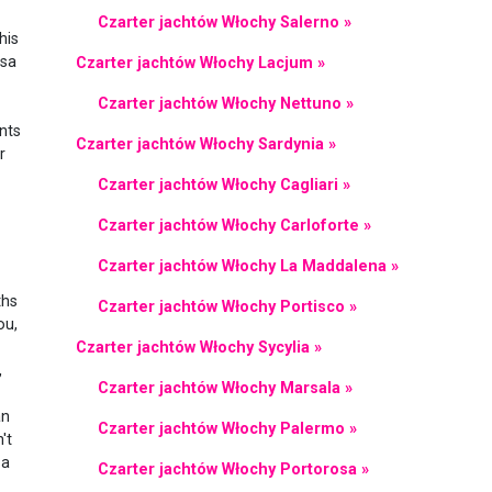
Czarter jachtów Włochy Salerno »
his
osa
Czarter jachtów Włochy Lacjum »
Czarter jachtów Włochy Nettuno »
nts
Czarter jachtów Włochy Sardynia »
r
Czarter jachtów Włochy Cagliari »
Czarter jachtów Włochy Carloforte »
Czarter jachtów Włochy La Maddalena »
ths
Czarter jachtów Włochy Portisco »
ou,
Czarter jachtów Włochy Sycylia »
,
Czarter jachtów Włochy Marsala »
an
Czarter jachtów Włochy Palermo »
't
 a
Czarter jachtów Włochy Portorosa »