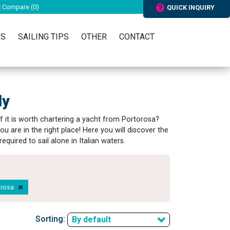
Compare (
0
)
QUICK INQUIRY
RS
SAILING TIPS
OTHER
CONTACT
ly
if it is worth chartering a yacht from Portorosa?
You are in the right place! Here you will discover the
quired to sail alone in Italian waters.
torosa
Sorting:
By default