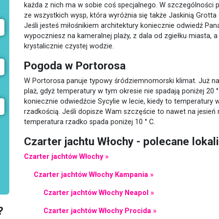
każda z nich ma w sobie coś specjalnego. W szczególności po
ze wszystkich wysp, która wyróżnia się także Jaskinią Grotta
Jeśli jesteś miłośnikiem architektury koniecznie odwiedź Pa
wypoczniesz na kameralnej plaży, z dala od zgiełku miasta,
krystalicznie czystej wodzie.
Pogoda w Portorosa
W Portorosa panuje typowy śródziemnomorski klimat. Już n
plaż, gdyż temperatury w tym okresie nie spadają poniżej 20 °
koniecznie odwiedźcie Sycylie w lecie, kiedy to temperatury 
rzadkością. Jeśli dopisze Wam szczęście to nawet na jesie
temperatura rzadko spada poniżej 10 ° C.
Czarter jachtu Włochy - polecane lokal
Czarter jachtów Włochy »
Czarter jachtów Włochy Kampania »
Czarter jachtów Włochy Neapol »
?
Czarter jachtów Włochy Procida »