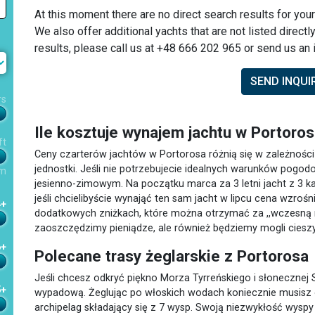
At this moment there are no direct search results for your
We also offer additional yachts that are not listed directl
results, please call us at +48 666 202 965 or send us an i
SEND INQUI
rs
Ile kosztuje wynajem jachtu w Portoro
ft
Ceny czarterów jachtów w Portorosa różnią się w zależnoś
jednostki. Jeśli nie potrzebujecie idealnych warunków pogo
m
jesienno-zimowym. Na początku marca za 3 letni jacht z 3 ka
jeśli chcielibyście wynająć ten sam jacht w lipcu cena wzro
4+
dodatkowych zniżkach, które można otrzymać za ,,wczesną rez
zaoszczędzimy pieniądze, ale również będziemy mogli cies
6+
Polecane trasy żeglarskie z Portorosa
Jeśli chcesz odkryć piękno Morza Tyrreńskiego i słonecznej S
5+
wypadową. Żeglując po włoskich wodach koniecznie musisz od
archipelag składający się z 7 wysp. Swoją niezwykłość wys