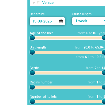
Venice
Departure
Cruise length
Age of the unit
from
0
to
10+
yea
Unit length
from
20.0
to
65.0+
from
6.1
to
19.8+
Berths
from
2
to
1
Cabins number
from
1
to
Number of toilets
from
1
to