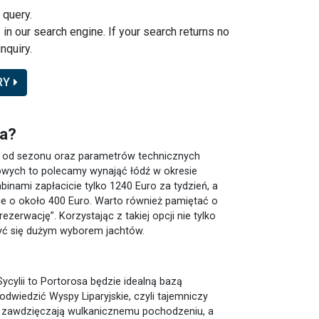
 query.
y in our search engine. If your search returns no
nquiry.
RY
sa?
ci od sezonu oraz parametrów technicznych
dowych to polecamy wynająć łódź w okresie
binami zapłacicie tylko 1240 Euro za tydzień, a
śnie o około 400 Euro. Warto również pamiętać o
erwację”. Korzystając z takiej opcji nie tylko
zyć się dużym wyborem jachtów.
ycylii to Portorosa będzie idealną bazą
wiedzić Wyspy Liparyjskie, czyli tajemniczy
py zawdzięczają wulkanicznemu pochodzeniu, a