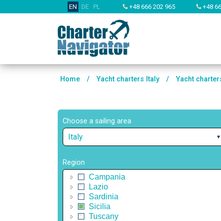
EN
DE
PL
+48 666 202 965
+48 66
Home
/
Yacht charters Italy
/
Yacht charter
Choose a sailing area
Italy
Region
Campania
Lazio
Sardinia
Sicilia
Tuscany