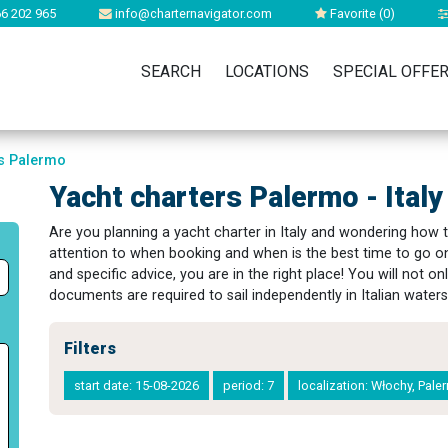
6 202 965
info@charternavigator.com
Favorite (
0
)
SEARCH
LOCATIONS
SPECIAL OFFE
rs Palermo
Yacht charters Palermo - Italy
Are you planning a yacht charter in Italy and wondering how 
attention to when booking and when is the best time to go on 
and specific advice, you are in the right place! You will not onl
documents are required to sail independently in Italian waters
Filters
start date: 15-08-2026
period: 7
localization: Włochy, Pal