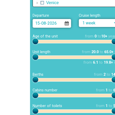
Venice
Departure
Cruise length
Age of the unit
from
0
to
10+
yea
Unit length
from
20.0
to
65.0+
from
6.1
to
19.8+
Berths
from
2
to
1
Cabins number
from
1
to
Number of toilets
from
1
to