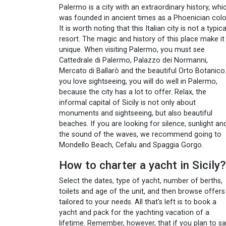
Palermo is a city with an extraordinary history, whi
was founded in ancient times as a Phoenician colo
It is worth noting that this Italian city is not a typica
resort. The magic and history of this place make it
unique. When visiting Palermo, you must see
Cattedrale di Palermo, Palazzo dei Normanni,
Mercato di Ballarò and the beautiful Orto Botanico.
you love sightseeing, you will do well in Palermo,
because the city has a lot to offer. Relax, the
informal capital of Sicily is not only about
monuments and sightseeing, but also beautiful
beaches. If you are looking for silence, sunlight an
the sound of the waves, we recommend going to
Mondello Beach, Cefalu and Spaggia Gorgo.
How to charter a yacht in Sicily?
Select the dates, type of yacht, number of berths,
toilets and age of the unit, and then browse offers
tailored to your needs. All that's left is to book a
yacht and pack for the yachting vacation of a
lifetime. Remember, however, that if you plan to sai