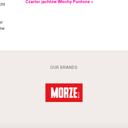
Czarter jachtów Włochy Puntone »
cht
er
ew.
OUR BRANDS