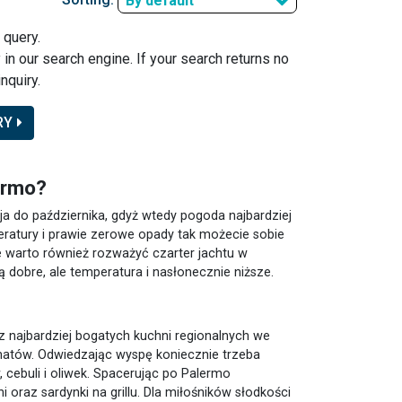
By default
 query.
y in our search engine. If your search returns no
nquiry.
RY
lermo?
ja do października, gdyż wtedy pogoda najbardziej
eratury i prawie zerowe opady tak możecie sobie
ie warto również rozważyć czarter jachtu w
dą dobre, ale temperatura i nasłonecznie niższe.
z najbardziej bogatych kuchni regionalnych we
matów. Odwiedzając wyspę koniecznie trzeba
 cebuli i oliwek. Spacerując po Palermo
oraz sardynki na grillu. Dla miłośników słodkości