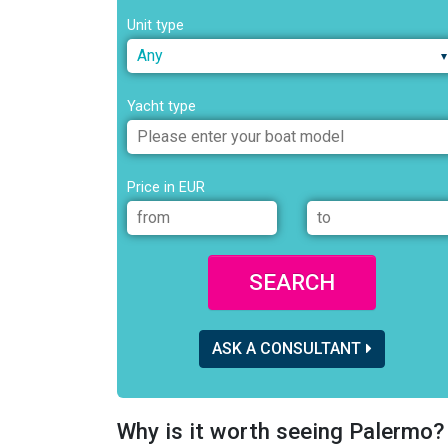
Unit type
Any
Yacht type
Price in EUR
SEARCH
ASK A CONSULTANT
Why is it worth seeing Palermo?