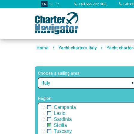
EN
DE
PL
+48 666 202 965
+48 66
Home
/
Yacht charters Italy
/
Yacht charte
Choose a sailing area
Italy
Region
Campania
Lazio
Sardinia
Sicilia
Tuscany