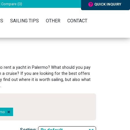
Compare (
0
)
QUICK INQUIRY
RS
SAILING TIPS
OTHER
CONTACT
to rent a yacht in Palermo? What should you pay
a cruise? If you are looking for the best offers
y find out where it is worth sailing, but also what
.
ermo
Sorting: