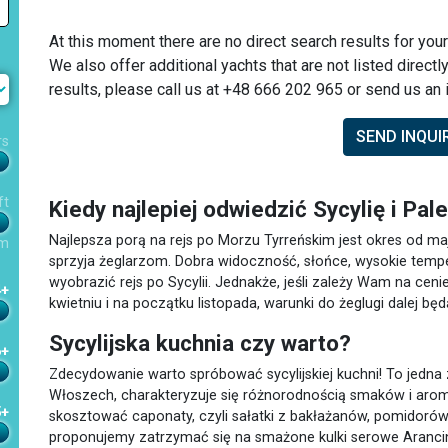
At this moment there are no direct search results for your
We also offer additional yachts that are not listed directl
results, please call us at +48 666 202 965 or send us an i
SEND INQUI
rs
ft
Kiedy najlepiej odwiedzić Sycylię i Pa
Najlepsza porą na rejs po Morzu Tyrreńskim jest okres od ma
m
sprzyja żeglarzom. Dobra widoczność, słońce, wysokie temp
wyobrazić rejs po Sycylii. Jednakże, jeśli zależy Wam na cen
4+
kwietniu i na początku listopada, warunki do żeglugi dalej bę
Sycylijska kuchnia czy warto?
6+
Zdecydowanie warto spróbować sycylijskiej kuchni! To jedna 
Włoszech, charakteryzuje się różnorodnością smaków i aro
5+
skosztować caponaty, czyli sałatki z bakłażanów, pomidorów,
proponujemy zatrzymać się na smażone kulki serowe Arancini 